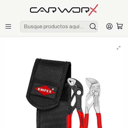
ENVÍO GRATIS POR COMPRAS MAYORES A S/ 250
Inicio
Herramientas
Alicates
Knipex 00 20 72 V04 Juego de Mini Alicates en
Portaherramientas para Cinturón