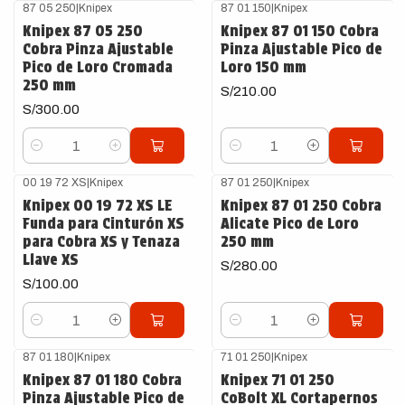
87 05 250
|
Knipex
87 01 150
|
Knipex
Knipex 87 05 250
Knipex 87 01 150 Cobra
Cobra Pinza Ajustable
Pinza Ajustable Pico de
Pico de Loro Cromada
Loro 150 mm
250 mm
S/210.00
S/300.00
Cantidad
Cantidad
00 19 72 XS
|
Knipex
87 01 250
|
Knipex
Knipex 00 19 72 XS LE
Knipex 87 01 250 Cobra
Funda para Cinturón XS
Alicate Pico de Loro
para Cobra XS y Tenaza
250 mm
Llave XS
S/280.00
S/100.00
Cantidad
Cantidad
87 01 180
|
Knipex
71 01 250
|
Knipex
Knipex 87 01 180 Cobra
Knipex 71 01 250
Pinza Ajustable Pico de
CoBolt XL Cortapernos