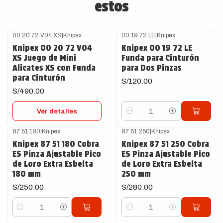
estos
00 20 72 V04 XS
|
Knipex
00 19 72 LE
|
Knipex
Agotado
Knipex 00 20 72 V04
Knipex 00 19 72 LE
XS Juego de Mini
Funda para Cinturón
Alicates XS con Funda
para Dos Pinzas
para Cinturón
S/120.00
S/490.00
Ver detalles
Cantidad
87 51 180
|
Knipex
87 51 250
|
Knipex
Knipex 87 51 180 Cobra
Knipex 87 51 250 Cobra
ES Pinza Ajustable Pico
ES Pinza Ajustable Pico
de Loro Extra Esbelta
de Loro Extra Esbelta
180 mm
250 mm
S/250.00
S/280.00
Cantidad
Cantidad