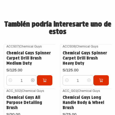
También podría interesarte uno de
estos
ACC507
|
Chemical Guys
ACC508
|
Chemical Guys
Chemical Guys Spinner
Chemical Guys Spinner
Carpet Drill Brush
Carpet Drill Brush
Medium Duty
Heavy Duty
S/125.00
S/125.00
Cantidad
Cantidad
ACC_S02
|
Chemical Guys
ACC_G01
|
Chemical Guys
Chemical Guys All
Chemical Guys Long
Purpose Detailing
Handle Body & Wheel
Brush
Brush
S/20.00
S/75.00