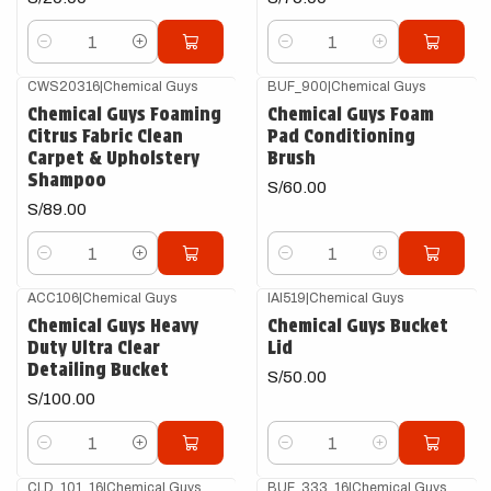
Cantidad
Cantidad
CWS20316
|
Chemical Guys
BUF_900
|
Chemical Guys
Chemical Guys Foaming
Chemical Guys Foam
Citrus Fabric Clean
Pad Conditioning
Carpet & Upholstery
Brush
Shampoo
S/60.00
S/89.00
Cantidad
Cantidad
ACC106
|
Chemical Guys
IAI519
|
Chemical Guys
Chemical Guys Heavy
Chemical Guys Bucket
Duty Ultra Clear
Lid
Detailing Bucket
S/50.00
S/100.00
Cantidad
Cantidad
CLD_101_16
|
Chemical Guys
BUF_333_16
|
Chemical Guys