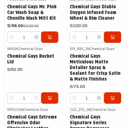
-18%
OFF
Chemical Guys Mr. Pink
Chemical Guys Diablo
Car Wash Soap &
Oxygen Infused Foam
Chenille Wash Mitt Kit
Wheel & Rim Cleaner
S/99.00
S/100.00
S/120.00
Cantidad
Cantidad
IAI519
|
Chemical Guys
SPI_995_16
|
Chemical Guys
Chemical Guys Bucket
Chemical Guys
Lid
Meticulous Matte
Detailer Spray &
S/50.00
Sealant for Crisp Satin
& Matte Finishes
S/75.00
Cantidad
Cantidad
SPI22116
|
Chemical Guys
CLD_201_16
|
Chemical Guys
Agotado
Chemical Guys Extreme
Chemical Guys
Offensive Odor
Signature Series