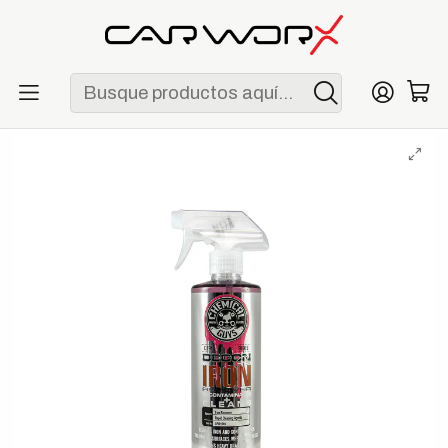
ENVÍO GRATIS POR COMPRAS MAYORES A S/ 250
Inicio
Detailing
Exterior
Chemical Guys Decon Pro Iron Remover & Wheel Cleaner