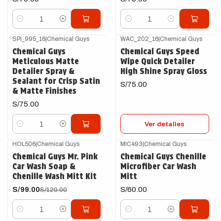
Cantidad
Cantidad
SPI_995_16
|
Chemical Guys
WAC_202_16
|
Chemical Guys
Agotado
Chemical Guys
Chemical Guys Speed
Meticulous Matte
Wipe Quick Detailer
Detailer Spray &
High Shine Spray Gloss
Sealant for Crisp Satin
S/75.00
& Matte Finishes
S/75.00
Ver detalles
Cantidad
HOL506
|
Chemical Guys
MIC493
|
Chemical Guys
-18%
OFF
Chemical Guys Mr. Pink
Chemical Guys Chenille
Car Wash Soap &
Microfiber Car Wash
Chenille Wash Mitt Kit
Mitt
S/99.00
S/60.00
S/120.00
Cantidad
Cantidad