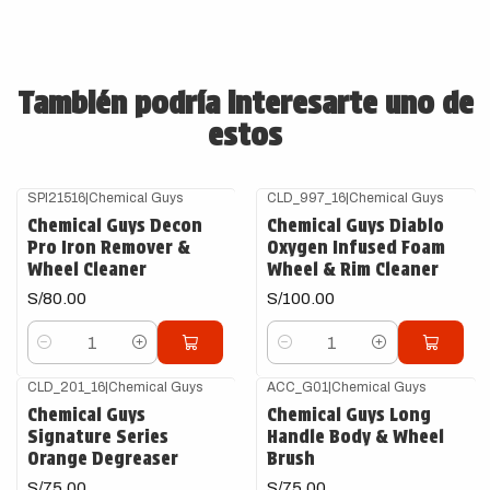
También podría interesarte uno de
estos
SPI21516
|
Chemical Guys
CLD_997_16
|
Chemical Guys
Chemical Guys Decon
Chemical Guys Diablo
Pro Iron Remover &
Oxygen Infused Foam
Wheel Cleaner
Wheel & Rim Cleaner
S/80.00
S/100.00
Cantidad
Cantidad
CLD_201_16
|
Chemical Guys
ACC_G01
|
Chemical Guys
Chemical Guys
Chemical Guys Long
Signature Series
Handle Body & Wheel
Orange Degreaser
Brush
S/75.00
S/75.00