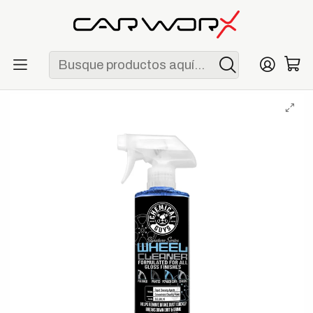
ENVÍO GRATIS POR COMPRAS MAYORES A S/ 250
Inicio
Detailing
Exterior
Chemical Guys Signature Series Wheel Cleaner