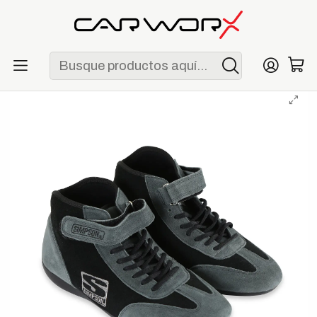
ENVÍO GRATIS POR COMPRAS MAYORES A S/ 250
Inicio
Racing
Zapatillas
Zapatillas Simpson Midtop