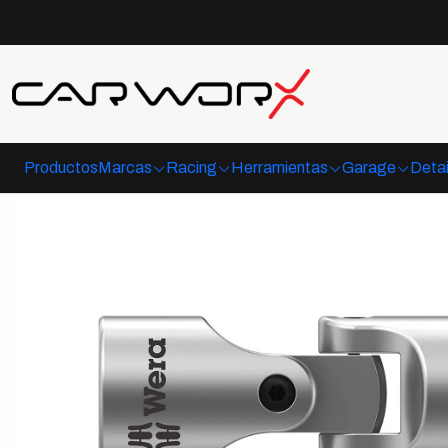
Inicio
Herrami
Productos
Marcas
Racing
Herramientas
Garage
Detai