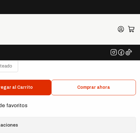
nclaje HANS
ateado
egar al Carrito
Comprar ahora
de favoritos
caciones