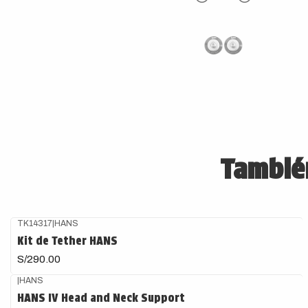
También
TK14317
|
HANS
Agotado
Kit de Tether HANS
S/290.00
|
HANS
Agotado
HANS IV Head and Neck Support