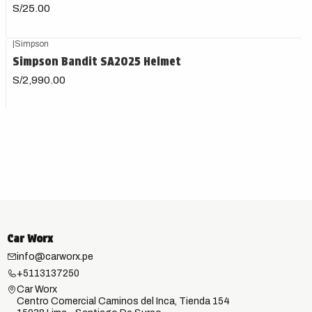
S/25.00
|
Simpson
Agotado
Simpson Bandit SA2025 Helmet
S/2,990.00
Car Worx
info@carworx.pe
+5113137250
Car Worx
Centro Comercial Caminos del Inca, Tienda 154