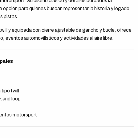
motorsport. Su diseño clásico y detalles bordados la
e opción para quienes buscan representar la historia y legado
s pistas.
will y equipada con cierre ajustable de gancho y bucle, ofrece
, eventos automovilísticos y actividades al aire libre.
ipales
ipo twill
k and loop
o
eventos motorsport