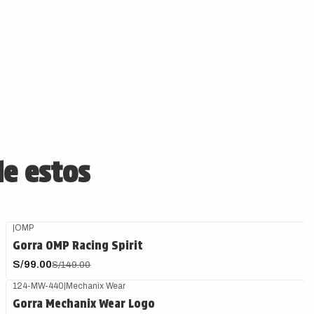
de estos
|
OMP
-34%
OFF
Gorra OMP Racing Spirit
S/99.00
S/149.00
124-MW-440
|
Mechanix Wear
Gorra Mechanix Wear Logo