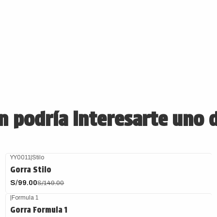
 podría interesarte uno 
YY0011
|
Stilo
-34%
OFF
Gorra Stilo
S/99.00
S/149.00
|
Formula 1
Gorra Formula 1