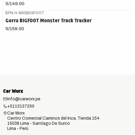
S/149.00
BFN-H-880
|
BIGFOOT
Gorra BIGFOOT Monster Truck Trucker
S/159.00
Car Worx
info@carworx.pe
+5113137250
Car Worx
Centro Comercial Caminos del Inca, Tienda 154
15038 Lima - Santiago De Surco
Lima - Perú