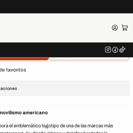
Logo
egar al Carrito
Comprar ahora
de favoritos
caciones
omovilismo americano
pora el emblemático logotipo de una de las marcas más