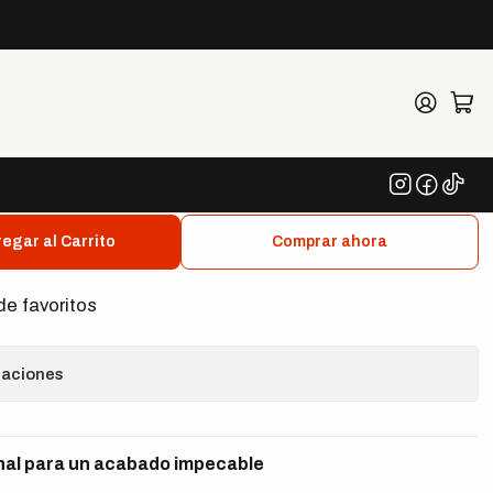
24 x 16 (Pack x3)
uys Professional Grade
 Towels 24 x 16 (Pack x3)
egar al Carrito
Comprar ahora
de favoritos
caciones
onal para un acabado impecable