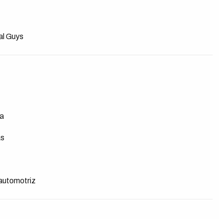
al Guys
ra
as
 automotriz