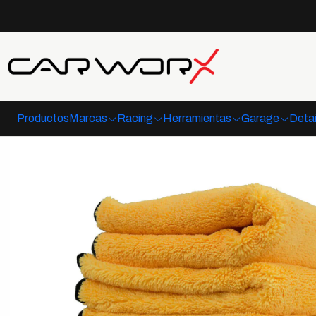
Inicio
Detailing
Productos
Marcas
Racing
Herramientas
Garage
Detai