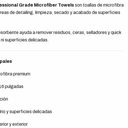
ssional Grade Microfiber Towels
son toallas de microfibra
eas de detailing, limpieza, secado y acabado de superficies
sorbente ayuda a remover residuos, ceras, selladores y quick
a ni superficies delicadas.
ipales
rofibra premium
16 pulgadas
ción
rio y superficies delicadas
rior y exterior