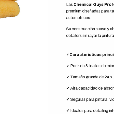
Las
Chemical Guys Profe
premium diseñadas para tar
automotrices.
Su construcción suave y ab
detailers sin rayar la pintur
⚡
Características princ
✔ Pack de 3 toallas de mic
✔ Tamaño grande de 24 x 
✔ Alta capacidad de absor
✔ Seguras para pintura, vid
✔ Ideales para detailing inte