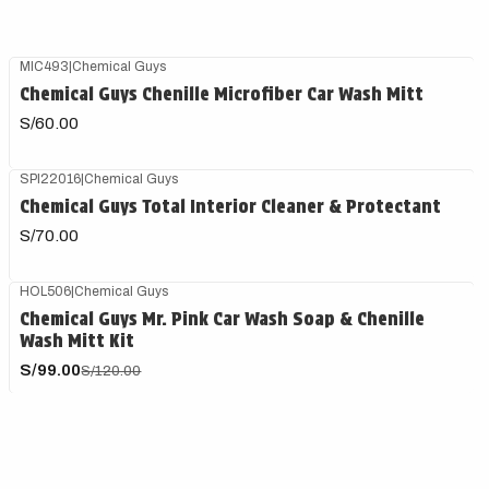
MIC493
|
Chemical Guys
Chemical Guys Chenille Microfiber Car Wash Mitt
S/60.00
SPI22016
|
Chemical Guys
Agotado
Chemical Guys Total Interior Cleaner & Protectant
S/70.00
HOL506
|
Chemical Guys
-18%
OFF
Chemical Guys Mr. Pink Car Wash Soap & Chenille
Wash Mitt Kit
S/99.00
S/120.00