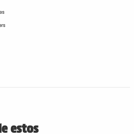
res
ers
de estos