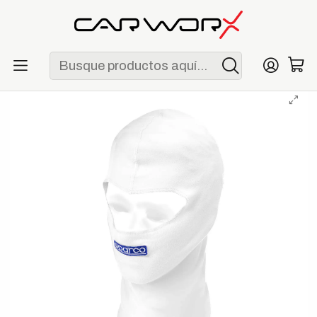
ENVÍO GRATIS POR COMPRAS MAYORES A S/ 250
Inicio
Racing
Ropa interior
Balaclava Sparco Rookie