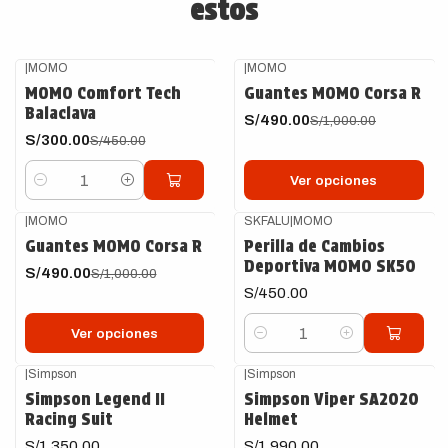
estos
|
MOMO
|
MOMO
-33%
OFF
-51%
OFF
MOMO Comfort Tech
Guantes MOMO Corsa R
Balaclava
S/490.00
S/1,000.00
S/300.00
S/450.00
Ver opciones
Cantidad
|
MOMO
SKFALU
|
MOMO
-51%
OFF
Guantes MOMO Corsa R
Perilla de Cambios
Deportiva MOMO SK50
S/490.00
S/1,000.00
S/450.00
Ver opciones
Cantidad
|
Simpson
|
Simpson
Simpson Legend II
Simpson Viper SA2020
Racing Suit
Helmet
S/1,350.00
S/1,990.00