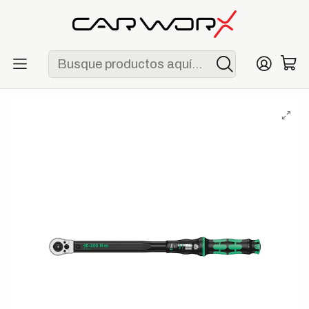
ENVÍO GRATIS POR COMPRAS MAYORES A S/ 250
Inicio
Herramientas
Torquímetros
Wera Click-Torque C 3 Push R/L Llave Dinamométrica 1/2" 40-
200 Nm