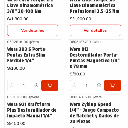
Llave Dinamométrica
Llave Dinamométrica
3/8" 20-100 Nm
Profesional 2.5–25 Nm
S/1,300.00
S/1,200.00
Ver detalles
Ver detalles
05028161001
|
Wera
05051274001
|
Wera
Wera 393 S Porta-
Wera 813
Puntas Extra Slim
Destornillador Porta-
Flexible 1/4"
Puntas Magnético 1/4"
x 78 mm
S/160.00
S/80.00
Cantidad
Cantidad
05018100001
|
Wera
05004016001
|
Wera
Agotado
Wera 921 Kraftform
Wera Zyklop Speed
Plus Destornillador de
1/4” - Juego Compacto
Impacto Manual 1/4"
de Ratchet y Dados de
28 Piezas
S/450.00