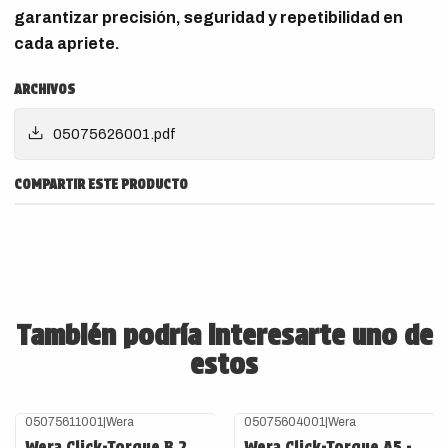
garantizar precisión, seguridad y repetibilidad en
cada apriete.
ARCHIVOS
05075626001.pdf
COMPARTIR ESTE PRODUCTO
También podría interesarte uno de
estos
05075611001
|
Wera
05075604001
|
Wera
Agotado
Agotado
Wera Click-Torque B 2
Wera Click-Torque A5 -