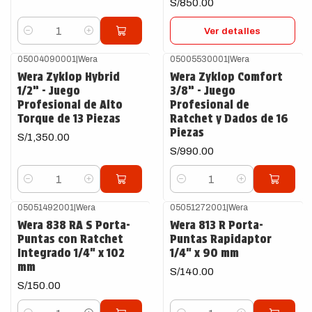
S/850.00
Ver detalles
Cantidad
05004090001
|
Wera
05005530001
|
Wera
Wera Zyklop Hybrid
Wera Zyklop Comfort
1/2” - Juego
3/8” - Juego
Profesional de Alto
Profesional de
Torque de 13 Piezas
Ratchet y Dados de 16
Piezas
S/1,350.00
S/990.00
Cantidad
Cantidad
05051492001
|
Wera
05051272001
|
Wera
Wera 838 RA S Porta-
Wera 813 R Porta-
Puntas con Ratchet
Puntas Rapidaptor
Integrado 1/4" x 102
1/4" x 90 mm
mm
S/140.00
S/150.00