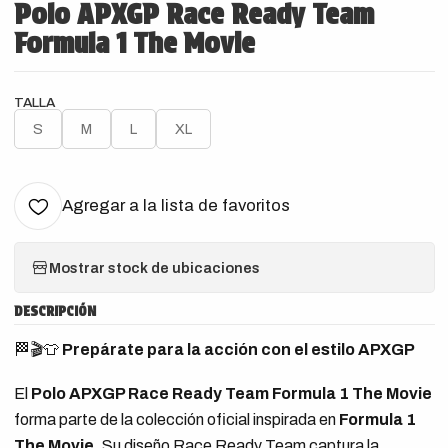
Polo APXGP Race Ready Team
Formula 1 The Movie
TALLA
S
M
L
XL
Agregar a la lista de favoritos
Mostrar stock de ubicaciones
DESCRIPCIÓN
🏁🎬👕
Prepárate para la acción con el estilo APXGP
El
Polo APXGP Race Ready Team Formula 1 The Movie
forma parte de la colección oficial inspirada en
Formula 1
The Movie
. Su diseño Race Ready Team captura la