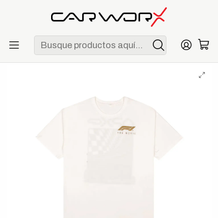
ENVÍO GRATIS POR COMPRAS MAYORES A S/ 250
Inicio
F1
Escuderías
APXGP
Polo APXGP Race Ready Team Formula 1 The Movie