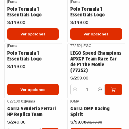
|
Puma
|
Puma
Polo Formula 1
Polo Formula 1
Essentials Logo
Essentials Logo
S/149.00
S/149.00
Ver opciones
Ver opciones
|
Puma
77252
|
LEGO
Polo Formula 1
LEGO Speed Champions
Essentials Logo
APXGP Team Race Car
de F1 The Movie
S/149.00
(77252)
S/299.00
Ver opciones
Cantidad
027100 01
|
Puma
|
OMP
-34%
OFF
Gorra Scuderia Ferrari
Gorra OMP Racing
HP Replica Team
Spirit
S/249.00
S/99.00
S/149.00