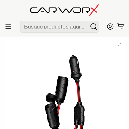
ENVÍO GRATIS POR COMPRAS MAYORES A S/ 250
Inicio
Garage
Accesorios de garage
NOCO GC020 Divisor de Toma 12V de 2 Vías