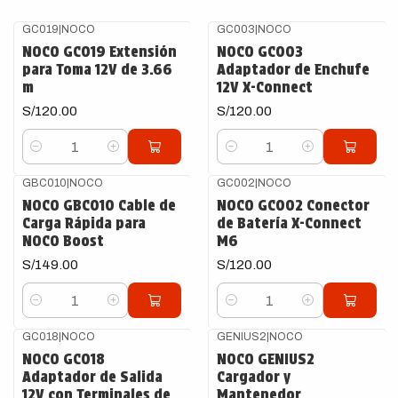
GC019
|
NOCO
GC003
|
NOCO
NOCO GC019 Extensión
NOCO GC003
para Toma 12V de 3.66
Adaptador de Enchufe
m
12V X-Connect
S/120.00
S/120.00
Cantidad
Cantidad
GBC010
|
NOCO
GC002
|
NOCO
NOCO GBC010 Cable de
NOCO GC002 Conector
Carga Rápida para
de Batería X-Connect
NOCO Boost
M6
S/149.00
S/120.00
Cantidad
Cantidad
GC018
|
NOCO
GENIUS2
|
NOCO
NOCO GC018
NOCO GENIUS2
Adaptador de Salida
Cargador y
12V con Terminales de
Mantenedor