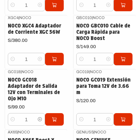
Cantidad
Cantidad
XGC4
|
NOCO
GBC010
|
NOCO
NOCO XGC4 Adaptador
NOCO GBC010 Cable de
de Corriente XGC 56W
Carga Rápida para
NOCO Boost
S/380.00
S/149.00
Cantidad
Cantidad
GC018
|
NOCO
GC019
|
NOCO
NOCO GC018
NOCO GC019 Extensión
Adaptador de Salida
para Toma 12V de 3.66
12V con Terminales de
m
Ojo M10
S/120.00
S/99.00
Cantidad
Cantidad
AX65
|
NOCO
GENIUS5
|
NOCO
Agotado