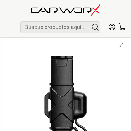
ENVÍO GRATIS POR COMPRAS MAYORES A S/ 250
Inicio
Garage
Accesorios de garage
NOCO GC009 Adaptador SAE X-Connect