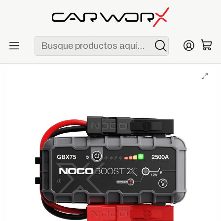
ENVÍO GRATIS POR COMPRAS MAYORES A S/ 250
Inicio
Garage
Arrancadores
NOCO Boost X GBX75 Arrancador de Batería de Litio 2500A