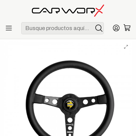
ENVÍO GRATIS POR COMPRAS MAYORES A S/ 250
Inicio
Garage
Timones
MOMO Prototipo 6C 350 mm Fibra de Carbono