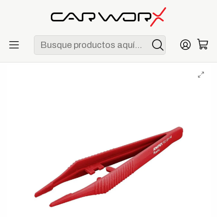
ENVÍO GRATIS POR COMPRAS MAYORES A S/ 250
Inicio
Marcas
KNIPEX
Knipex 92 69 84 Pinza de Precisión de Plástico 130 mm