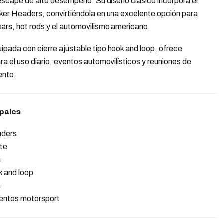
scape de alto desempeño. Su diseño clásico incorpora el
er Headers, convirtiéndola en una excelente opción para
cars, hot rods y el automovilismo americano.
ipada con cierre ajustable tipo hook and loop, ofrece
a el uso diario, eventos automovilísticos y reuniones de
ento.
ipales
aders
nte
n
k and loop
o
eventos motorsport