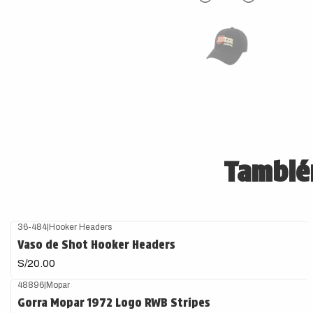
También
36-484
|
Hooker Headers
Vaso de Shot Hooker Headers
S/20.00
48896
|
Mopar
Gorra Mopar 1972 Logo RWB Stripes