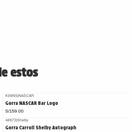
de estos
K98NS
|
NASCAR
Gorra NASCAR Bar Logo
S/159.00
48673
|
Shelby
Gorra Carroll Shelby Autograph