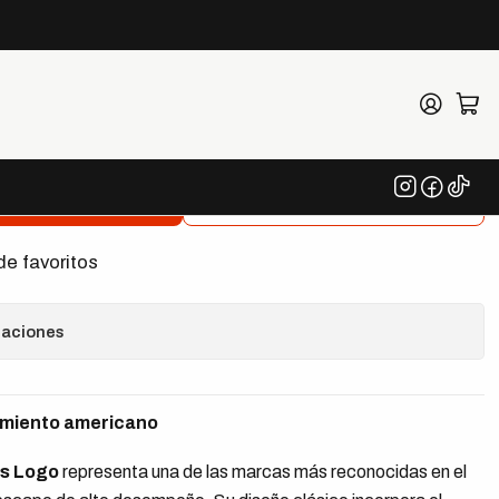
er Headers Logo
egar al Carrito
Comprar ahora
de favoritos
caciones
dimiento americano
rs Logo
representa una de las marcas más reconocidas en el