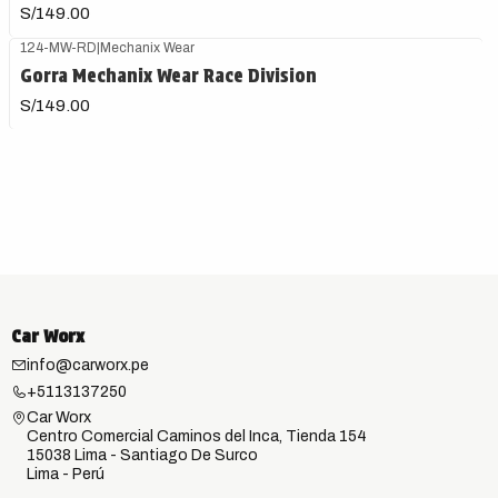
S/149.00
124-MW-RD
|
Mechanix Wear
Gorra Mechanix Wear Race Division
S/149.00
Car Worx
info@carworx.pe
+5113137250
Car Worx
Centro Comercial Caminos del Inca, Tienda 154
15038 Lima - Santiago De Surco
Lima - Perú