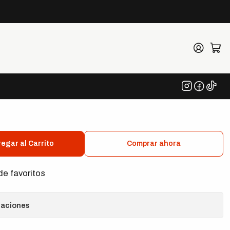
da Big Wing
egar al Carrito
Comprar ahora
de favoritos
caciones