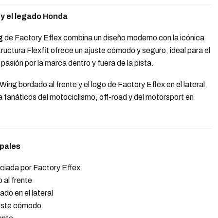
 y el legado Honda
g
de Factory Effex combina un diseño moderno con la icónica
ructura Flexfit ofrece un ajuste cómodo y seguro, ideal para el
 pasión por la marca dentro y fuera de la pista.
ing bordado al frente y el logo de Factory Effex en el lateral,
a fanáticos del motociclismo, off-road y del motorsport en
ipales
nciada por Factory Effex
al frente
do en el lateral
ajuste cómodo