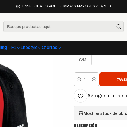
Inicio
Lifestyle
Gorras
Gorra Honda Big Wing
ENVÍO GRATIS POR COMPRAS MAYORES A S/ 250
|
Gorra Hon
ling
F1
Lifestyle
Ofertas
TALLA
S/M
Agr
Cantidad
Agregar a la lista 
Mostrar stock de ubi
DESCRIPCIÓN