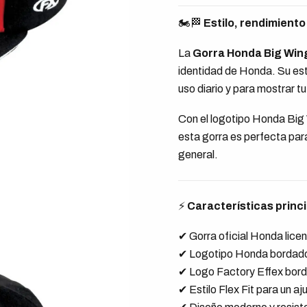
🏍️🏁
Estilo, rendimiento
La
Gorra Honda Big Win
identidad de Honda. Su est
uso diario y para mostrar tu
Con el logotipo Honda Big W
esta gorra es perfecta par
general.
⚡
Características princ
✔ Gorra oficial Honda lice
✔ Logotipo Honda bordado 
✔ Logo Factory Effex borda
✔ Estilo Flex Fit para un 