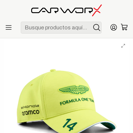
ENVÍO GRATIS POR COMPRAS MAYORES A S/ 250
Inicio
F1
Escuderías
Aston Martin
Gorra Aston Martin F1 Team Replica Fernando Alonso 2026