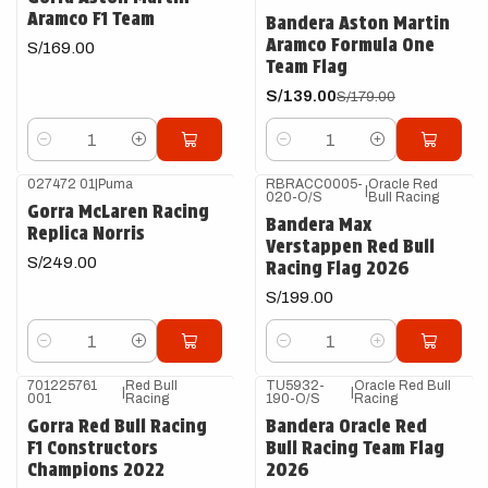
Aramco F1 Team
Bandera Aston Martin
Aramco Formula One
S/169.00
Team Flag
S/139.00
S/179.00
Cantidad
Cantidad
027472 01
|
Puma
RBRACC0005-
Oracle Red
|
020-O/S
Bull Racing
Gorra McLaren Racing
Bandera Max
Replica Norris
Verstappen Red Bull
S/249.00
Racing Flag 2026
S/199.00
Cantidad
Cantidad
701225761
Red Bull
TU5932-
Oracle Red Bull
|
|
001
Racing
190-O/S
Racing
Gorra Red Bull Racing
Bandera Oracle Red
F1 Constructors
Bull Racing Team Flag
Champions 2022
2026