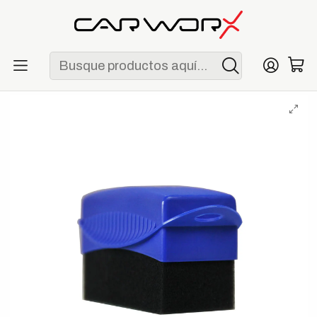
ENVÍO GRATIS POR COMPRAS MAYORES A S/ 250
Inicio
Detailing
Accesorios
Chemical Guys Tire & Trim EZ Form Applicator