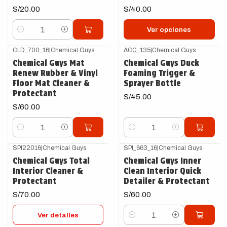
S/20.00
S/40.00
Ver opciones
Cantidad
CLD_700_16
|
Chemical Guys
ACC_135
|
Chemical Guys
Chemical Guys Mat
Chemical Guys Duck
Renew Rubber & Vinyl
Foaming Trigger &
Floor Mat Cleaner &
Sprayer Bottle
Protectant
S/45.00
S/60.00
Cantidad
Cantidad
SPI22016
|
Chemical Guys
SPI_663_16
|
Chemical Guys
Agotado
Chemical Guys Total
Chemical Guys Inner
Interior Cleaner &
Clean Interior Quick
Protectant
Detailer & Protectant
S/70.00
S/60.00
Ver detalles
Cantidad