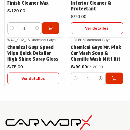
Finish Cleaner Wax
Interior Cleaner &
Protectant
S/120.00
S/70.00
Ver detalles
Cantidad
WAC_202_16
|
Chemical Guys
HOL506
|
Chemical Guys
-18%
OFF
Agotado
Chemical Guys Speed
Chemical Guys Mr. Pink
Wipe Quick Detailer
Car Wash Soap &
High Shine Spray Gloss
Chenille Wash Mitt Kit
S/75.00
S/99.00
S/120.00
Ver detalles
Cantidad