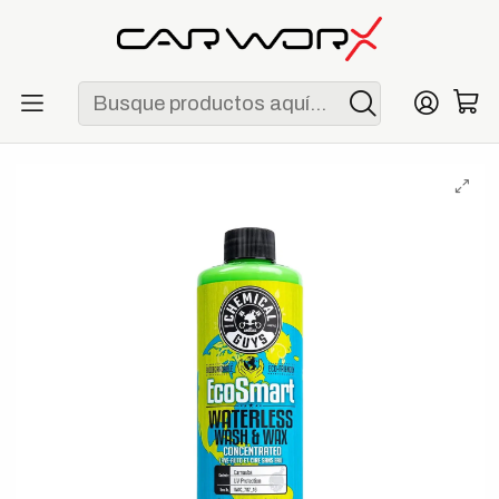
ENVÍO GRATIS POR COMPRAS MAYORES A S/ 250
Inicio
Detailing
Exterior
Chemical Guys EcoSmart Waterless Car Wash & Wax
Concentrate