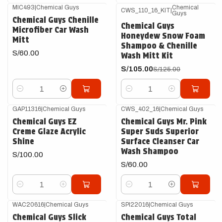
MIC493
|
Chemical Guys
Chemical
CWS_110_16_KIT
|
Guys
-16%
OFF
Chemical Guys Chenille
Chemical Guys
Microfiber Car Wash
Honeydew Snow Foam
Mitt
Shampoo & Chenille
S/60.00
Wash Mitt Kit
S/105.00
S/125.00
Cantidad
Cantidad
GAP11316
|
Chemical Guys
CWS_402_16
|
Chemical Guys
Chemical Guys EZ
Chemical Guys Mr. Pink
Creme Glaze Acrylic
Super Suds Superior
Shine
Surface Cleanser Car
Wash Shampoo
S/100.00
S/60.00
Cantidad
Cantidad
WAC20616
|
Chemical Guys
SPI22016
|
Chemical Guys
Agotado
Chemical Guys Slick
Chemical Guys Total